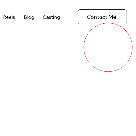
Contact Me
Reels
Blog
Casting